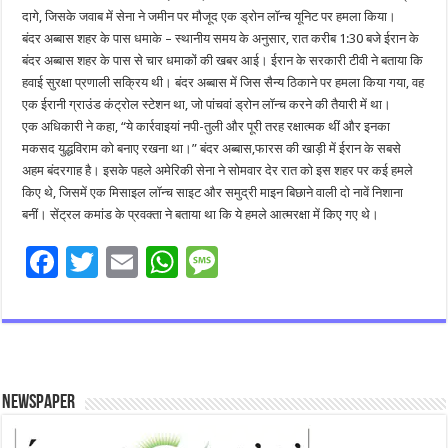
दागे, जिसके जवाब में सेना ने जमीन पर मौजूद एक ड्रोन लॉन्च यूनिट पर हमला किया।
बंदर अब्बास शहर के पास धमाके – स्थानीय समय के अनुसार, रात करीब 1:30 बजे ईरान के
बंदर अब्बास शहर के पास से चार धमाकों की खबर आई। ईरान के सरकारी टीवी ने बताया कि
हवाई सुरक्षा प्रणाली सक्रिय थी। बंदर अब्बास में जिस सैन्य ठिकाने पर हमला किया गया, वह
एक ईरानी ग्राउंड कंट्रोल स्टेशन था, जो पांचवां ड्रोन लॉन्च करने की तैयारी में था।
एक अधिकारी ने कहा, “ये कार्रवाइयां नपी-तुली और पूरी तरह रक्षात्मक थीं और इनका
मकसद युद्धविराम को बनाए रखना था।” बंदर अब्बास,फारस की खाड़ी में ईरान के सबसे
अहम बंदरगाह है। इसके पहले अमेरिकी सेना ने सोमवार देर रात को इस शहर पर कई हमले
किए थे, जिसमें एक मिसाइल लॉन्च साइट और समुद्री माइन बिछाने वाली दो नावें निशाना
बनीं। सेंट्रल कमांड के प्रवक्ता ने बताया था कि ये हमले आत्मरक्षा में किए गए थे।
F
T
E
W
M
ac
wi
m
h
es
e
tt
ai
at
sa
b
er
l
sA
g
o
p
e
Newspaper
o
p