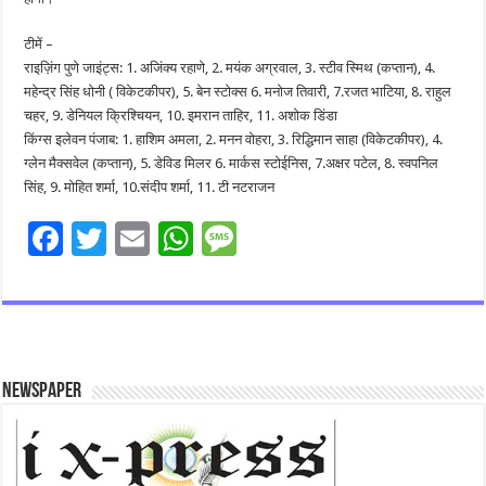
टीमें –
राइज़िंग पुणे जाइंट्स: 1. अजिंक्य रहाणे, 2. मयंक अग्रवाल, 3. स्टीव स्मिथ (कप्तान), 4.
महेन्द्र सिंह धोनी ( विकेटकीपर), 5. बेन स्टोक्स 6. मनोज तिवारी, 7.रजत भाटिया, 8. राहुल
चहर, 9. डेनियल क्रिश्चियन, 10. इमरान ताहिर, 11. अशोक डिंडा
किंग्स इलेवन पंजाब: 1. हाशिम अमला, 2. मनन वोहरा, 3. रिद्धिमान साहा (विकेटकीपर), 4.
ग्लेन मैक्सवेल (कप्तान), 5. डेविड मिलर 6. मार्कस स्टोईनिस, 7.अक्षर पटेल, 8. स्वपनिल
सिंह, 9. मोहित शर्मा, 10.संदीप शर्मा, 11. टी नटराजन
F
T
E
W
M
ac
wi
m
h
es
e
tt
ai
at
sa
b
er
l
sA
g
o
p
e
Newspaper
o
p
k