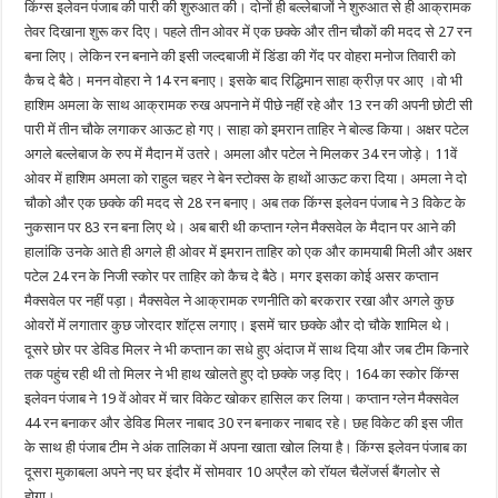
किंग्स इलेवन पंजाब की पारी की शुरुआत की। दोनों ही बल्लेबाजों ने शुरुआत से ही आक्रामक
तेवर दिखाना शुरू कर दिए। पहले तीन ओवर में एक छक्के और तीन चौकों की मदद से 27 रन
बना लिए। लेकिन रन बनाने की इसी जल्दबाजी में डिंडा की गेंद पर वोहरा मनोज तिवारी को
कैच दे बैठे। मनन वोहरा ने 14 रन बनाए। इसके बाद रिद्धिमान साहा क्रीज़ पर आए ।वो भी
हाशिम अमला के साथ आक्रामक रुख अपनाने में पीछे नहीं रहे और 13 रन की अपनी छोटी सी
पारी में तीन चौके लगाकर आऊट हो गए। साहा को इमरान ताहिर ने बोल्ड किया। अक्षर पटेल
अगले बल्लेबाज के रुप में मैदान में उतरे। अमला और पटेल ने मिलकर 34 रन जोड़े। 11वें
ओवर में हाशिम अमला को राहुल चहर ने बेन स्टोक्स के हाथों आऊट करा दिया। अमला ने दो
चौको और एक छक्के की मदद से 28 रन बनाए। अब तक किंग्स इलेवन पंजाब ने 3 विकेट के
नुकसान पर 83 रन बना लिए थे। अब बारी थी कप्तान ग्लेन मैक्सवेल के मैदान पर आने की
हालांकि उनके आते ही अगले ही ओवर में इमरान ताहिर को एक और कामयाबी मिली और अक्षर
पटेल 24 रन के निजी स्कोर पर ताहिर को कैच दे बैठे। मगर इसका कोई असर कप्तान
मैक्सवेल पर नहीं पड़ा। मैक्सवेल ने आक्रामक रणनीति को बरकरार रखा और अगले कुछ
ओवरों में लगातार कुछ जोरदार शॉट्स लगाए। इसमें चार छक्के और दो चौके शामिल थे।
दूसरे छोर पर डेविड मिलर ने भी कप्तान का सधे हुए अंदाज में साथ दिया और जब टीम किनारे
तक पहुंच रही थी तो मिलर ने भी हाथ खोलते हुए दो छक्के जड़ दिए। 164 का स्कोर किंग्स
इलेवन पंजाब ने 19 वें ओवर में चार विकेट खोकर हासिल कर लिया। कप्तान ग्लेन मैक्सवेल
44 रन बनाकर और डेविड मिलर नाबाद 30 रन बनाकर नाबाद रहे। छह विकेट की इस जीत
के साथ ही पंजाब टीम ने अंक तालिका में अपना खाता खोल लिया है। किंग्स इलेवन पंजाब का
दूसरा मुकाबला अपने नए घर इंदौर में सोमवार 10 अप्रैल को रॉयल चैलेंजर्स बैंगलोर से
होगा।